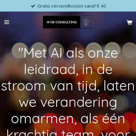
Gratis verzendkosten vanaf € 40
Ga
direct
naar
de
hoofdinhoud
"Met AI als onze
leidraad, in de
stroom van tijd, laten
we verandering
omarmen, als één
krachtig team, voor